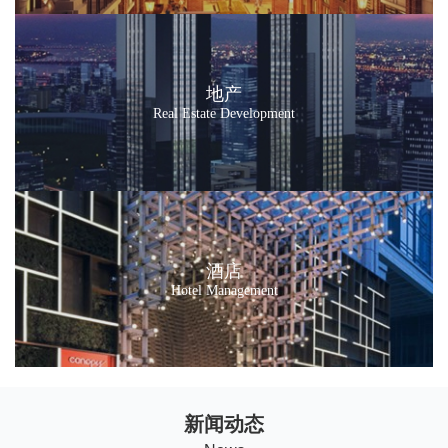
地产
Real Estate Development
酒店
Hotel Management
新闻动态